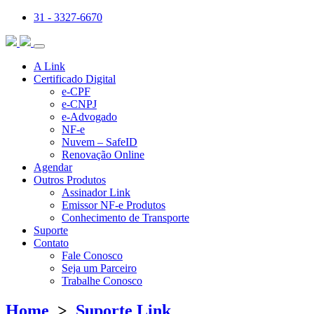
31 - 3327-6670
A Link
Certificado Digital
e-CPF
e-CNPJ
e-Advogado
NF-e
Nuvem – SafeID
Renovação Online
Agendar
Outros Produtos
Assinador Link
Emissor NF-e Produtos
Conhecimento de Transporte
Suporte
Contato
Fale Conosco
Seja um Parceiro
Trabalhe Conosco
Home
>
Suporte Link