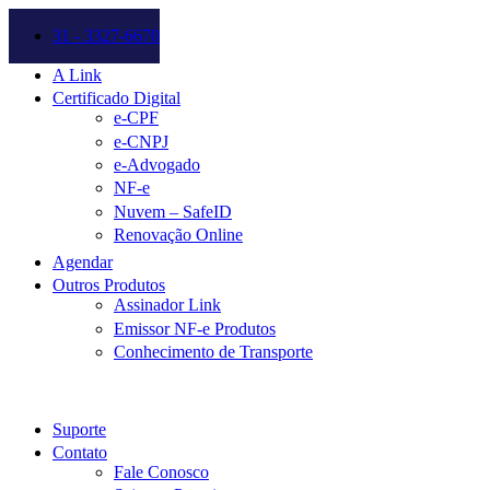
31 - 3327-6670
A Link
Certificado Digital
e-CPF
e-CNPJ
e-Advogado
NF-e
Nuvem – SafeID
Renovação Online
Agendar
Outros Produtos
Assinador Link
Emissor NF-e Produtos
Conhecimento de Transporte
Suporte
Contato
Fale Conosco