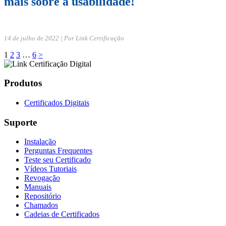
mais sobre a usabilidade!
14 de julho de 2022 | Por Link Certificação
1
2
3
…
6
>
Produtos
Certificados Digitais
Suporte
Instalação
Perguntas Frequentes
Teste seu Certificado
Vídeos Tutoriais
Revogação
Manuais
Repositório
Chamados
Cadeias de Certificados