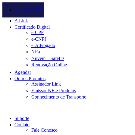
31 - 3327-6670
A Link
Certificado Digital
e-CPF
e-CNPJ
e-Advogado
NF-e
Nuvem – SafeID
Renovação Online
Agendar
Outros Produtos
Assinador Link
Emissor NF-e Produtos
Conhecimento de Transporte
Suporte
Contato
Fale Conosco