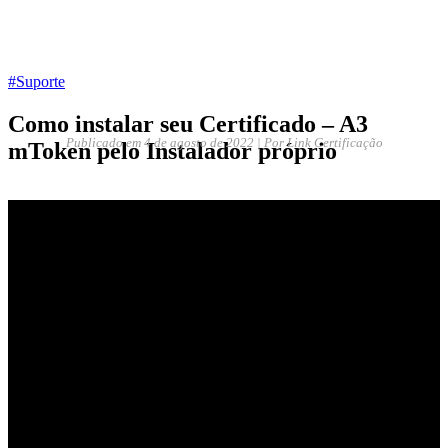
#Suporte
Como instalar seu Certificado – A3
Publicado em
4 de agosto de 2022 | Por Link Certificação
mToken pelo Instalador próprio