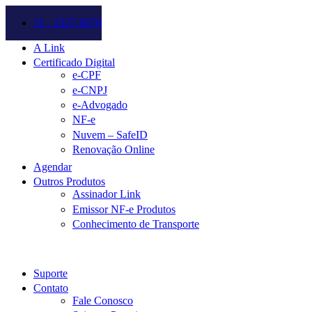
31 - 3327-6670
A Link
Certificado Digital
e-CPF
e-CNPJ
e-Advogado
NF-e
Nuvem – SafeID
Renovação Online
Agendar
Outros Produtos
Assinador Link
Emissor NF-e Produtos
Conhecimento de Transporte
Suporte
Contato
Fale Conosco