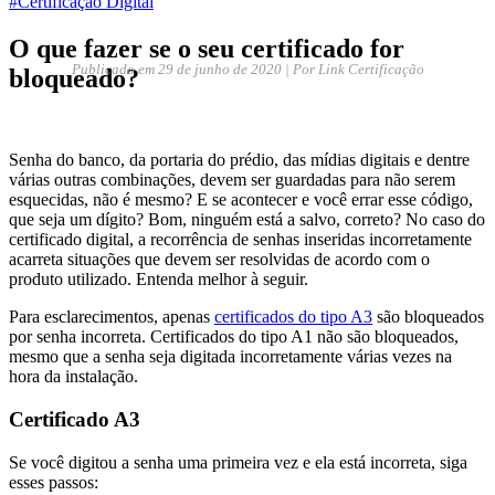
#Certificação Digital
O que fazer se o seu certificado for
Publicado em
29 de junho de 2020
| Por Link Certificação
bloqueado?
Senha do banco, da portaria do prédio, das mídias digitais e dentre
várias outras combinações, devem ser guardadas para não serem
esquecidas, não é mesmo? E se acontecer e você errar esse código,
que seja um dígito? Bom, ninguém está a salvo, correto? No caso do
certificado digital, a recorrência de senhas inseridas incorretamente
acarreta situações que devem ser resolvidas de acordo com o
produto utilizado. Entenda melhor à seguir.
Para esclarecimentos, apenas
certificados do tipo A3
são bloqueados
por senha incorreta. Certificados do tipo A1 não são bloqueados,
mesmo que a senha seja digitada incorretamente várias vezes na
hora da instalação.
Certificado A3
Se você digitou a senha uma primeira vez e ela está incorreta, siga
esses passos: