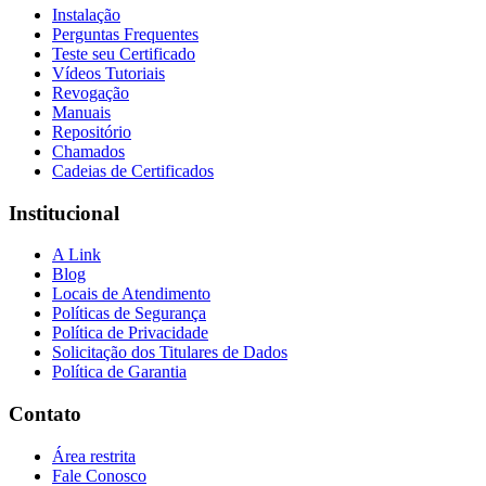
Instalação
Perguntas Frequentes
Teste seu Certificado
Vídeos Tutoriais
Revogação
Manuais
Repositório
Chamados
Cadeias de Certificados
Institucional
A Link
Blog
Locais de Atendimento
Políticas de Segurança
Política de Privacidade
Solicitação dos Titulares de Dados
Política de Garantia
Contato
Área restrita
Fale Conosco