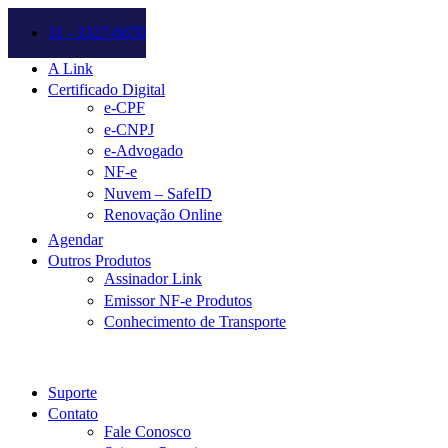
31 - 3327-6670
A Link
Certificado Digital
e-CPF
e-CNPJ
e-Advogado
NF-e
Nuvem – SafeID
Renovação Online
Agendar
Outros Produtos
Assinador Link
Emissor NF-e Produtos
Conhecimento de Transporte
Suporte
Contato
Fale Conosco