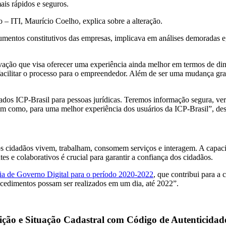
ais rápidos e seguros.
 – ITI, Maurício Coelho, explica sobre a alteração.
umentos constitutivos das empresas, implicava em análises demoradas e,
vação que visa oferecer uma experiência ainda melhor em termos de din
 facilitar o processo para o empreendedor. Além de ser uma mudança gratu
os ICP-Brasil para pessoas jurídicas. Teremos informação segura, verific
bem como, para uma melhor experiência dos usuários da ICP-Brasil”, des
os cidadãos vivem, trabalham, consomem serviços e interagem. A capaci
es e colaborativos é crucial para garantir a confiança dos cidadãos.
gia de Governo Digital para o período 2020-2022
, que contribui para a c
rocedimentos possam ser realizados em um dia, até 2022”.
ição e Situação Cadastral com Código de Autenticidad