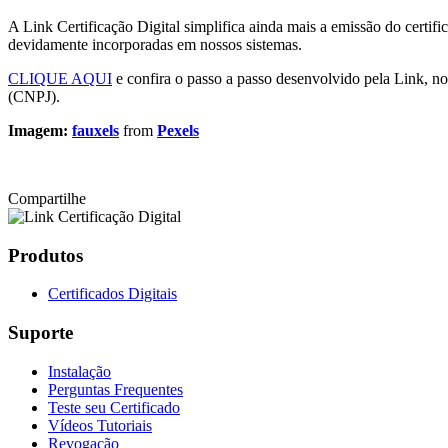
A Link Certificação Digital simplifica ainda mais a emissão do certifi
devidamente incorporadas em nossos sistemas.
CLIQUE AQUI
e confira o passo a passo desenvolvido pela Link, no
(CNPJ).
Imagem:
fauxels
from
Pexels
Compartilhe
Produtos
Certificados Digitais
Suporte
Instalação
Perguntas Frequentes
Teste seu Certificado
Vídeos Tutoriais
Revogação