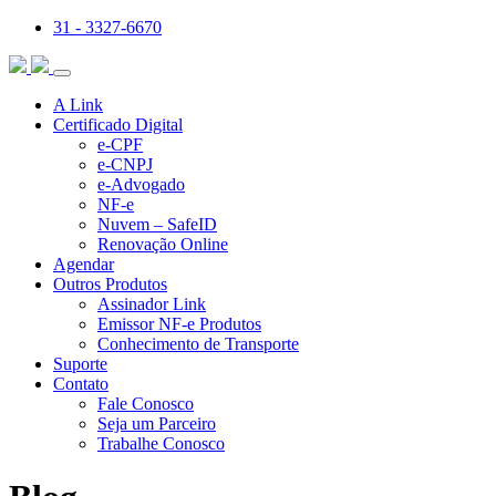
31 - 3327-6670
A Link
Certificado Digital
e-CPF
e-CNPJ
e-Advogado
NF-e
Nuvem – SafeID
Renovação Online
Agendar
Outros Produtos
Assinador Link
Emissor NF-e Produtos
Conhecimento de Transporte
Suporte
Contato
Fale Conosco
Seja um Parceiro
Trabalhe Conosco