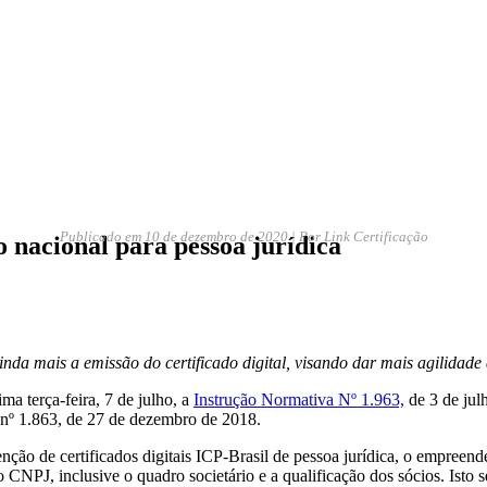
Publicado em
10 de dezembro de 2020
| Por Link Certificação
 nacional para pessoa jurídica
ainda mais a emissão do certificado digital, visando dar mais agilidade
ma terça-feira, 7 de julho, a
Instrução Normativa Nº 1.963,
de 3 de jul
nº 1.863, de 27 de dezembro de 2018.
tenção de certificados digitais ICP-Brasil de pessoa jurídica, o empre
 CNPJ, inclusive o quadro societário e a qualificação dos sócios. Isto s