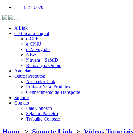
31 - 3327-6670
A Link
Certificado Digital
e-CPF
e-CNPJ
e-Advogado
NF-e
Nuvem – SafeID
Renovação Online
Agendar
Outros Produtos
Assinador Link
Emissor NF-e Produtos
Conhecimento de Transporte
Suporte
Contato
Fale Conosco
Seja um Parceiro
Trabalhe Conosco
Home
>
Suporte Link
>
Vídeos Tutoriai