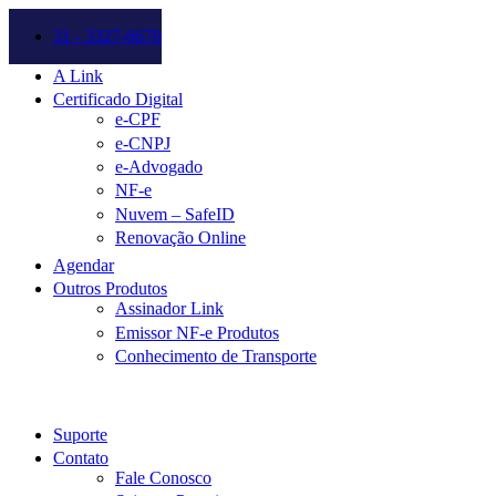
31 - 3327-6670
A Link
Certificado Digital
e-CPF
e-CNPJ
e-Advogado
NF-e
Nuvem – SafeID
Renovação Online
Agendar
Outros Produtos
Assinador Link
Emissor NF-e Produtos
Conhecimento de Transporte
Suporte
Contato
Fale Conosco