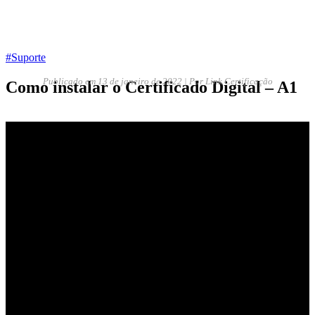
#Suporte
Publicado em
13 de janeiro de 2022 | Por Link Certificação
Como instalar o Certificado Digital – A1