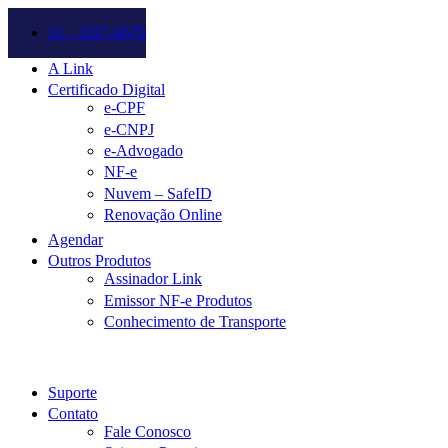
31 - 3327-6670
A Link
Certificado Digital
e-CPF
e-CNPJ
e-Advogado
NF-e
Nuvem – SafeID
Renovação Online
Agendar
Outros Produtos
Assinador Link
Emissor NF-e Produtos
Conhecimento de Transporte
Suporte
Contato
Fale Conosco