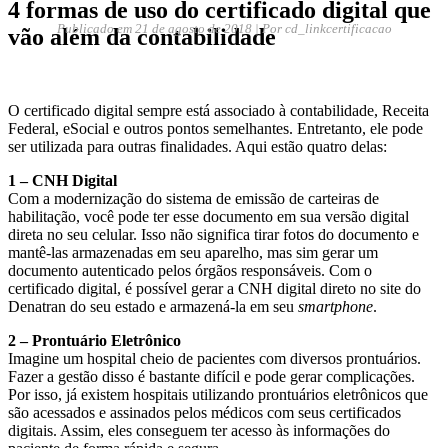
4 formas de uso do certificado digital que
Publicado em
21 de agosto de 2018
| Por cd_linkcertificacao
vão além da contabilidade
O certificado digital sempre está associado à contabilidade, Receita
Federal, eSocial e outros pontos semelhantes. Entretanto, ele pode
ser utilizada para outras finalidades. Aqui estão quatro delas:
1 – CNH Digital
Com a modernização do sistema de emissão de carteiras de
habilitação, você pode ter esse documento em sua versão digital
direta no seu celular. Isso não significa tirar fotos do documento e
mantê-las armazenadas em seu aparelho, mas sim gerar um
documento autenticado pelos órgãos responsáveis. Com o
certificado digital, é possível gerar a CNH digital direto no site do
Denatran do seu estado e armazená-la em seu
smartphone
.
2 – Prontuário Eletrônico
Imagine um hospital cheio de pacientes com diversos prontuários.
Fazer a gestão disso é bastante difícil e pode gerar complicações.
Por isso, já existem hospitais utilizando prontuários eletrônicos que
são acessados e assinados pelos médicos com seus certificados
digitais. Assim, eles conseguem ter acesso às informações do