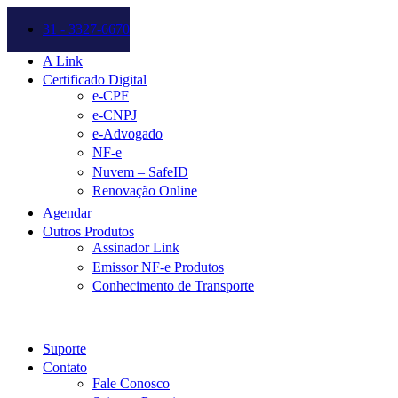
31 - 3327-6670
A Link
Certificado Digital
e-CPF
e-CNPJ
e-Advogado
NF-e
Nuvem – SafeID
Renovação Online
Agendar
Outros Produtos
Assinador Link
Emissor NF-e Produtos
Conhecimento de Transporte
Suporte
Contato
Fale Conosco