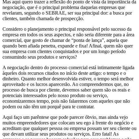
Mas aqui quero trazer a reflexão do ponto de vista da importância da
negociação, que é o principal problema daquelas empresas que
revelaram, segundo o SEBRAE, ser sua principal dor: a busca por
clientes, também chamada de prospecção.
Considero o planejamento o principal responsável pelo sucesso da
empresa em todos os seus aspectos, e não seria diferente para a área
comercial, que gosto de chamar de “ponta de lança”, aquela que
quando bem afiada penetra, expande e fixa! Afinal, quem não quer
sua empresa com clientes conquistados e por um longo período
consumindo seus produtos e serviços?
A negociação dentro do processo comercial está intimamente ligada
àqueles dois recursos citados no início deste artigo: o tempo e o
dinheiro. Quanto melhor desenvolvida estiver, o tempo será melhor
aproveitado e os lucros aparecerão. Ao compreendermos que, no
processo de busca por cliente, devemos saber quem são os reais e
potenciais interessados pelo nosso produto ou serviço,
economizaremos tempo, pois não falaremos com aqueles que não
podem ou não têm um porquê para te contratar.
Aqui faço um parêntese que pode parecer óbvio, mas ainda vejo
muitos empreendedores que colocam seu ego à frente do negócio e
acreditam que qualquer pessoa ou empresa possam ser seu cliente ou
que devam utilizar seus produtos ou serviços. Erro fatal! As