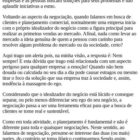
empresas e as pessoas buscam soluções para seus problemas e não
aplaudir iniciativas a esmo.
Voltando ao aspecto da negociação, quando falamos em busca de
clientes e planejamento comercial, normalmente uma empresa inicia
com o próprio idealizador do negócio como a figura principal para
realizar as primeiras vendas ao mercado. Afinal, nada como levar ao
mercado a ideia genuína de quem a pensou com carinho para
resolver algum problema do mercado ou da sociedade, certo?
Aqui trago um alerta pois, na minha visão, a resposta é: Nem
sempre! E esta dúvida que trago está relacionada com um aspecto
perigoso para qualquer empresa: a emoção! Quando não bem
dosada ou calculada no seu dia a dia pode causar estragos ou mesmo
tirar o foco da solução que sua empresa traz à sociedade e, assim,
tendência à massagem do ego.
Considerando que o idealizador do negócio está lúcido e consegue
separar, ou pelo menos diferenciar seu ego do seu negócio, a
negociação passa a ser uma ferramenta eficaz para que a busca de
clientes se torne real e sustentável.
Como em toda atividade, o planejamento é fundamental e não é
diferente para toda e quaisquer negociações. Neste sentido, ao
falarmos de negociação, presume-se interesse das duas (ou mais)
partes, do contrário se torna ilógico continuarmos.Sendo assim,