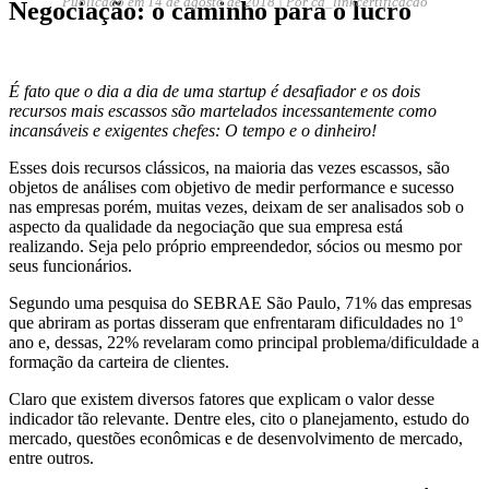
Publicado em
14 de agosto de 2018
| Por cd_linkcertificacao
Negociação: o caminho para o lucro
É fato que o dia a dia de uma startup é desafiador e os dois
recursos mais escassos são martelados incessantemente como
incansáveis e exigentes chefes: O tempo e o dinheiro!
Esses dois recursos clássicos, na maioria das vezes escassos, são
objetos de análises com objetivo de medir performance e sucesso
nas empresas porém, muitas vezes, deixam de ser analisados sob o
aspecto da qualidade da negociação que sua empresa está
realizando. Seja pelo próprio empreendedor, sócios ou mesmo por
seus funcionários.
Segundo uma pesquisa do SEBRAE São Paulo, 71% das empresas
que abriram as portas disseram que enfrentaram dificuldades no 1º
ano e, dessas, 22% revelaram como principal problema/dificuldade a
formação da carteira de clientes.
Claro que existem diversos fatores que explicam o valor desse
indicador tão relevante. Dentre eles, cito o planejamento, estudo do
mercado, questões econômicas e de desenvolvimento de mercado,
entre outros.