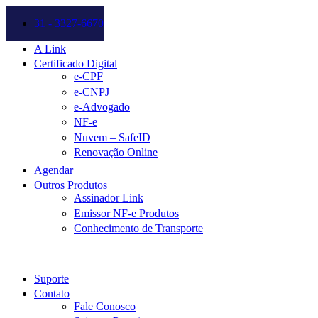
31 - 3327-6670
A Link
Certificado Digital
e-CPF
e-CNPJ
e-Advogado
NF-e
Nuvem – SafeID
Renovação Online
Agendar
Outros Produtos
Assinador Link
Emissor NF-e Produtos
Conhecimento de Transporte
Suporte
Contato
Fale Conosco