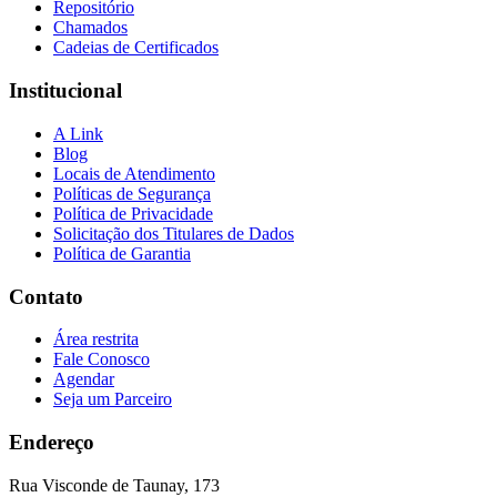
Repositório
Chamados
Cadeias de Certificados
Institucional
A Link
Blog
Locais de Atendimento
Políticas de Segurança
Política de Privacidade
Solicitação dos Titulares de Dados
Política de Garantia
Contato
Área restrita
Fale Conosco
Agendar
Seja um Parceiro
Endereço
Rua Visconde de Taunay, 173