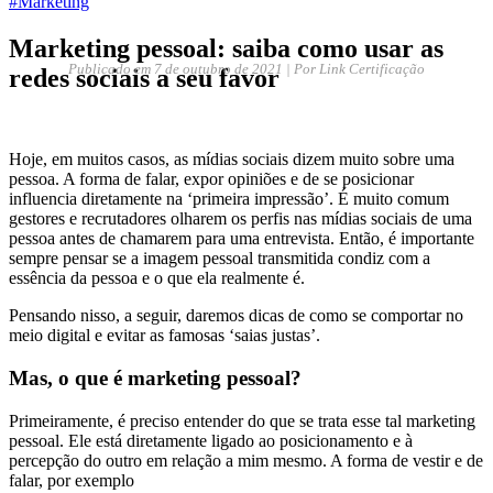
#Marketing
Marketing pessoal: saiba como usar as
Publicado em
7 de outubro de 2021
| Por Link Certificação
redes sociais a seu favor
Hoje, em muitos casos, as mídias sociais dizem muito sobre uma
pessoa. A forma de falar, expor opiniões e de se posicionar
influencia diretamente na ‘primeira impressão’. É muito comum
gestores e recrutadores olharem os perfis nas mídias sociais de uma
pessoa antes de chamarem para uma entrevista. Então, é importante
sempre pensar se a imagem pessoal transmitida condiz com a
essência da pessoa e o que ela realmente é.
Pensando nisso, a seguir, daremos dicas de como se comportar no
meio digital e evitar as famosas ‘saias justas’.
Mas, o que é marketing pessoal?
Primeiramente, é preciso entender do que se trata esse tal marketing
pessoal. Ele está diretamente ligado ao posicionamento e à
percepção do outro em relação a mim mesmo. A forma de vestir e de
falar, por exemplo