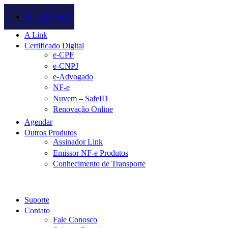
31 - 3327-6670
A Link
Certificado Digital
e-CPF
e-CNPJ
e-Advogado
NF-e
Nuvem – SafeID
Renovação Online
Agendar
Outros Produtos
Assinador Link
Emissor NF-e Produtos
Conhecimento de Transporte
Suporte
Contato
Fale Conosco