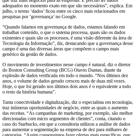
que traz mais negócios para as empresas. É preciso ter dados
adequados no momento exato em que são necessários”, explica. Em
julho, o termo ‘dados’ ficou entre os cinco mais relacionados em
pesquisas por ‘governança’ no Google.
“Quando falamos em governança de dados, estamos falando em
trabalhar conteúdo, o que o sistema processa, quais são os dados
existentes e quais são os processos, é uma visão diferente da área de
Tecnologia da Informação”, diz, destacando que a governança desse
campo é uma das diversas áreas que compõem o campo mais
genérico da gestão de dados.
O movimento de investimentos nesse campo é natural, diz o diretor
do Boston Consulting Group (BCG) Otavio Dantas, diante da
explosão de dados verificada em todo o mundo. “Nos últimos dez
anos, o volume de dados gerado cresceu mais de duas mil vezes.
Hoje, o que foi gerado nos últimos dois anos é o equivalente a todo
o resto da história humana”.
Tanta conectividade e digitalização, diz o especialista em tecnologia,
traz inúmeras oportunidades de negócio, entre as quais o aumento
das receitas. “As campanhas de marketing, por exemplo, são melhor
direcionadas com micro segmentos de clientes”, conta, citando o
caso do Starbucks, em que a consultoria utilizou a análise de dados
para aumentar a segmentação na empresa de dez para milhares de
categorias. “Assim conseguimos fazer ofertas mais específicas, que