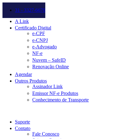
31 - 3327-6670
A Link
Certificado Digital
e-CPF
e-CNPJ
e-Advogado
NF-e
Nuvem – SafeID
Renovação Online
Agendar
Outros Produtos
Assinador Link
Emissor NF-e Produtos
Conhecimento de Transporte
Suporte
Contato
Fale Conosco