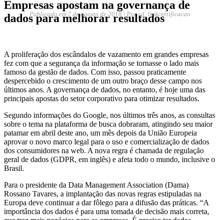
Empresas apostam na governança de
Publicado em
7 de agosto de 2018
| Por cd_linkcertificacao
dados para melhorar resultados
A proliferação dos escândalos de vazamento em grandes empresas
fez com que a segurança da informação se tornasse o lado mais
famoso da gestão de dados. Com isso, passou praticamente
despercebido o crescimento de um outro braço desse campo nos
últimos anos. A governança de dados, no entanto, é hoje uma das
principais apostas do setor corporativo para otimizar resultados.
Segundo informações do Google, nos últimos três anos, as consultas
sobre o tema na plataforma de busca dobraram, atingindo seu maior
patamar em abril deste ano, um mês depois da União Europeia
aprovar o novo marco legal para o uso e comercialização de dados
dos consumidores na web. A nova regra é chamada de regulação
geral de dados (GDPR, em inglês) e afeta todo o mundo, inclusive o
Brasil.
Para o presidente da Data Management Association (Dama)
Rossano Tavares, a implantação das novas regras estipuladas na
Europa deve continuar a dar fôlego para a difusão das práticas. “A
importância dos dados é para uma tomada de decisão mais correta,