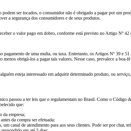
ão podem ser tocados, o consumidor não é obrigado a pagar por um pro
ver a segurança dos consumidores e de seus produtos.
 receber o valor pago em dobro, conforme está previsto no Artigo Nº 4
o pagamento de uma multa, ou taxa. Entretanto, os Artigos Nº 39 e 51
ito menos obrigá-los a pagar tais valores. Nesse caso, prevalece a boa-
so alguém esteja interessado em adquirir determinado produto, ou serviç
rônico passou a ter leis que o regulamentam no Brasil. Como o Código
belecido que:
o da empresa;
 antes da compra ser efetuada;
s, um canal de atendimento para aos seus clientes. Pode ser por chat, te
r respondido em até 5 dias;