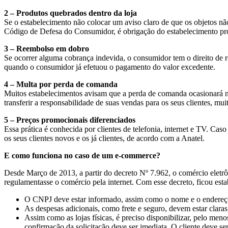
2 – Produtos quebrados dentro da loja
Se o estabelecimento não colocar um aviso claro de que os objetos n
Código de Defesa do Consumidor, é obrigação do estabelecimento pro
3 – Reembolso em dobro
Se ocorrer alguma cobrança indevida, o consumidor tem o direito de
quando o consumidor já efetuou o pagamento do valor excedente.
4 – Multa por perda de comanda
Muitos estabelecimentos avisam que a perda de comanda ocasionará n
transferir a responsabilidade de suas vendas para os seus clientes, mu
5 – Preços promocionais diferenciados
Essa prática é conhecida por clientes de telefonia, internet e TV. Ca
os seus clientes novos e os já clientes, de acordo com a Anatel.
E como funciona no caso de um e-commerce?
Desde Março de 2013, a partir do decreto Nº 7.962, o comércio elet
regulamentasse o comércio pela internet. Com esse decreto, ficou esta
O CNPJ deve estar informado, assim como o nome e o endereç
As despesas adicionais, como frete e seguro, devem estar claras
Assim como as lojas físicas, é preciso disponibilizar, pelo meno
confirmação da solicitação deve ser imediata. O cliente deve se