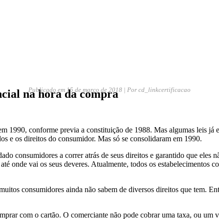
Publicado em
15 de março de 2018
| Por cd_linkcertificacao
ncial na hora da compra
 1990, conforme previa a constituição de 1988. Mas algumas leis já exi
dos e os direitos do consumidor. Mas só se consolidaram em 1990.
do consumidores a correr atrás de seus direitos e garantido que eles 
até onde vai os seus deveres. Atualmente, todos os estabelecimentos co
 muitos consumidores ainda não sabem de diversos direitos que tem. Ent
mprar com o cartão. O comerciante não pode cobrar uma taxa, ou um 