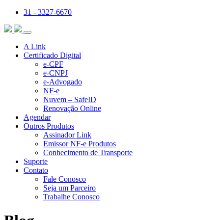
31 - 3327-6670
A Link
Certificado Digital
e-CPF
e-CNPJ
e-Advogado
NF-e
Nuvem – SafeID
Renovação Online
Agendar
Outros Produtos
Assinador Link
Emissor NF-e Produtos
Conhecimento de Transporte
Suporte
Contato
Fale Conosco
Seja um Parceiro
Trabalhe Conosco