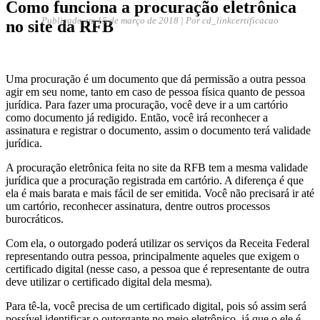
Como funciona a procuração eletrônica
Publicado em
15 de março de 2018
| Por cd_linkcertificacao
no site da RFB
Uma procuração é um documento que dá permissão a outra pessoa
agir em seu nome, tanto em caso de pessoa física quanto de pessoa
jurídica. Para fazer uma procuração, você deve ir a um cartório
como documento já redigido. Então, você irá reconhecer a
assinatura e registrar o documento, assim o documento terá validade
jurídica.
A procuração eletrônica feita no site da RFB tem a mesma validade
jurídica que a procuração registrada em cartório. A diferença é que
ela é mais barata e mais fácil de ser emitida. Você não precisará ir até
um cartório, reconhecer assinatura, dentre outros processos
burocráticos.
Com ela, o outorgado poderá utilizar os serviços da Receita Federal
representando outra pessoa, principalmente aqueles que exigem o
certificado digital (nesse caso, a pessoa que é representante de outra
deve utilizar o certificado digital dela mesma).
Para tê-la, você precisa de um certificado digital, pois só assim será
possível identificar o outorgante no meio eletrônico, já que o ele é