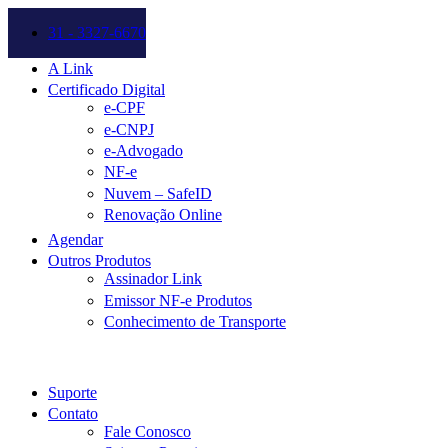
31 - 3327-6670
A Link
Certificado Digital
e-CPF
e-CNPJ
e-Advogado
NF-e
Nuvem – SafeID
Renovação Online
Agendar
Outros Produtos
Assinador Link
Emissor NF-e Produtos
Conhecimento de Transporte
Suporte
Contato
Fale Conosco